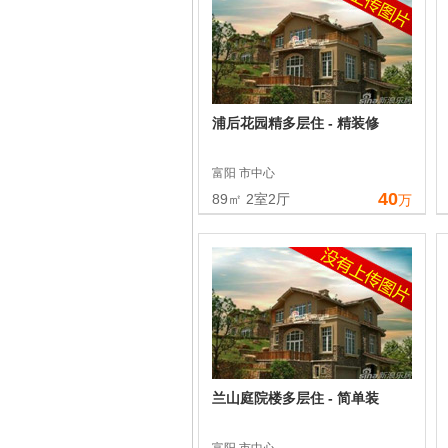
浦后花园精多层住 - 精装修
富阳 市中心
40
89㎡ 2室2厅
万
兰山庭院楼多层住 - 简单装