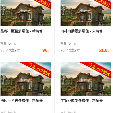
晶都二区精多层住 - 精装修
白林白麟景多层住 - 未装修
富阳 市中心
富阳 市中心
96
51.8
96㎡ 3室2厅
70㎡ 2室2厅
万
万
浦阳一号边多层住 - 精装修
丰安花园复多层住 - 精装修