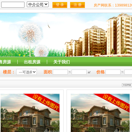
1
售房源
出租房源
关于我们
楼层：
面积
价格
~
㎡
~