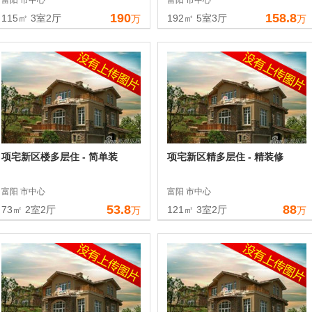
富阳 市中心
富阳 市中心
190
158.8
115㎡ 3室2厅
192㎡ 5室3厅
万
万
项宅新区楼多层住 - 简单装
项宅新区精多层住 - 精装修
富阳 市中心
富阳 市中心
53.8
88
73㎡ 2室2厅
121㎡ 3室2厅
万
万