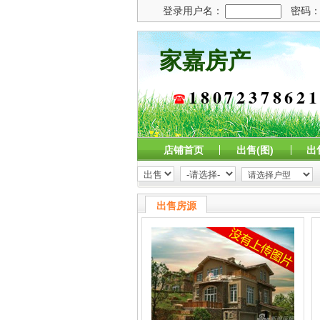
家嘉房产
1807237862
店铺首页
出售(图)
出
出售房源