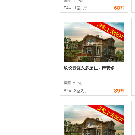
富阳 市中心
68
54㎡ 1室1厅
万
玖悦云庭头多层住 - 精装修
富阳 市中心
89
89㎡ 3室2厅
万