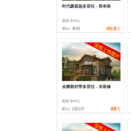
时代豪庭超多层住 - 简单装
富阳 市中心
45.8
48㎡ 单间
万
金狮新村带多层住 - 未装修
富阳 市中心
88
82㎡ 2室2厅
万